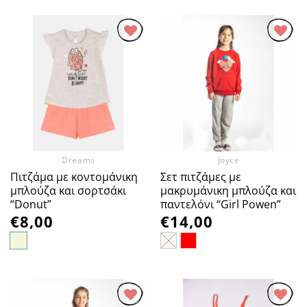
Προσθήκη
Προσθήκη
στα
στα
Αγαπημένα
Αγαπημένα
Dreams
Joyce
Πιτζάμα με κοντομάνικη
Σετ πιτζάμες με
μπλούζα και σορτσάκι
μακρυμάνικη μπλούζα και
“Donut”
παντελόνι “Girl Powen”
€
8,00
€
14,00