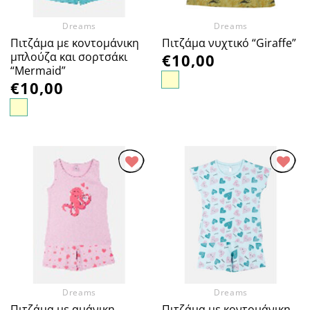
Dreams
Dreams
Πιτζάμα με κοντομάνικη
Πιτζάμα νυχτικό “Giraffe”
μπλούζα και σορτσάκι
€
10,00
“Mermaid”
€
10,00
Προσθήκη
Προσθήκη
στα
στα
Αγαπημένα
Αγαπημένα
Dreams
Dreams
Πιτζάμα με αμάνικη
Πιτζάμα με κοντομάνικη