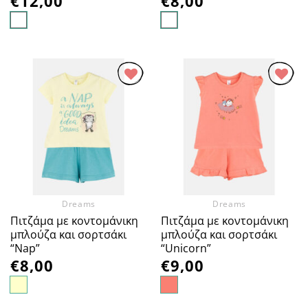
€
12,00
€
8,00
Προσθήκη
Προσθήκη
στα
στα
Αγαπημένα
Αγαπημένα
Dreams
Dreams
Πιτζάμα με κοντομάνικη
Πιτζάμα με κοντομάνικη
μπλούζα και σορτσάκι
μπλούζα και σορτσάκι
“Nap”
“Unicorn”
€
8,00
€
9,00