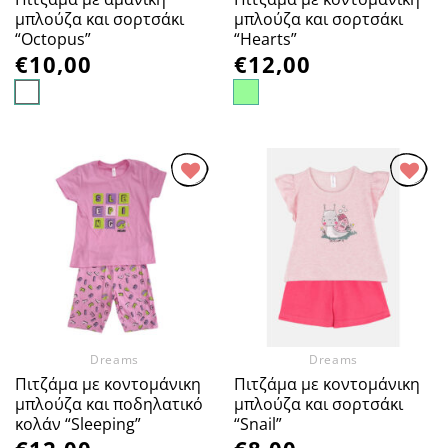
μπλούζα και σορτσάκι
μπλούζα και σορτσάκι
“Octopus”
“Hearts”
€
10,00
€
12,00
Προσθήκη
Προσθήκη
στα
στα
Αγαπημένα
Αγαπημένα
Dreams
Dreams
Πιτζάμα με κοντομάνικη
Πιτζάμα με κοντομάνικη
μπλούζα και ποδηλατικό
μπλούζα και σορτσάκι
κολάν “Sleeping”
“Snail”