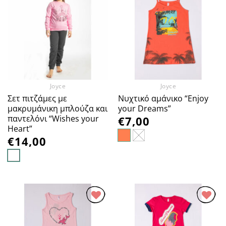
Προσθήκη
Προσθήκη
στα
στα
Αγαπημένα
Αγαπημένα
Joyce
Joyce
Σετ πιτζάμες με
Νυχτικό αμάνικο “Enjoy
μακρυμάνικη μπλούζα και
your Dreams”
παντελόνι “Wishes your
€
7,00
Heart”
€
14,00
Προσθήκη
Προσθήκη
στα
στα