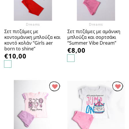
Dreams
Dreams
Σετ πιτζάμες με
Σετ πιτζάμες με αμάνικη
κοντομάνικη μπλούζα και
μπλούζα και σορτσάκι
κοντό κολάν “Girls aer
“Summer Vibe Dream”
born to shine”
€
8,00
€
10,00
Προσθήκη
Προσθήκη
στα
στα
Αγαπημένα
Αγαπημένα