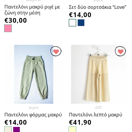
Παντελόνι μακρύ ριγέ με
Σετ δύο σορτσάκια “Love”
ζώνη στην μέση
€
14,00
€
30,00
Προσθήκη
Προσθήκη
στα
στα
Αγαπημένα
Αγαπημένα
Joyce
iDO
Παντελόνι φόρμας μακρύ
Παντελόνι λεπτό μακρύ
€
14,00
€
41,90