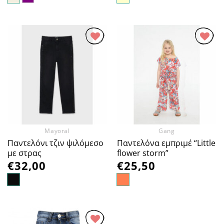
Προσθήκη
Προσθήκη
στα
στα
Αγαπημένα
Αγαπημένα
Mayoral
Gang
Παντελόνι τζιν ψιλόμεσο
Παντελόνα εμπριμέ “Little
με στρας
flower storm”
€
32,00
€
25,50