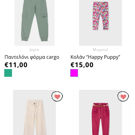
Προσθήκη
Προσθήκη
στα
στα
Αγαπημένα
Αγαπημένα
Joyce
Mayoral
Παντελόνι φόρμα cargo
Κολάν “Happy Puppy”
€
11,00
€
15,00
Προσθήκη
Προσθήκη
στα
στα
Αγαπημένα
Αγαπημένα