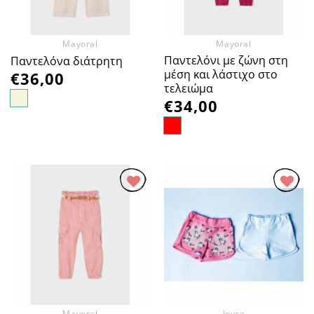
Mayoral
Mayoral
Παντελόνι με ζώνη στη
Παντελόνα διάτρητη
μέση και λάστιχο στο
€
36,00
τελειώμα
€
34,00
Προσθήκη
Προσθήκη
στα
στα
Αγαπημένα
Αγαπημένα
Mayoral
Joyce