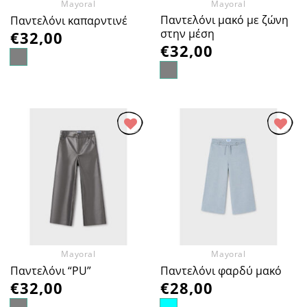
Mayoral
Mayoral
Παντελόνι μακό με ζώνη
Παντελόνι καπαρντινέ
στην μέση
€
32,00
€
32,00
Προσθήκη
Προσθήκη
στα
στα
Αγαπημένα
Αγαπημένα
Mayoral
Mayoral
Παντελόνι “PU”
Παντελόνι φαρδύ μακό
€
32,00
€
28,00