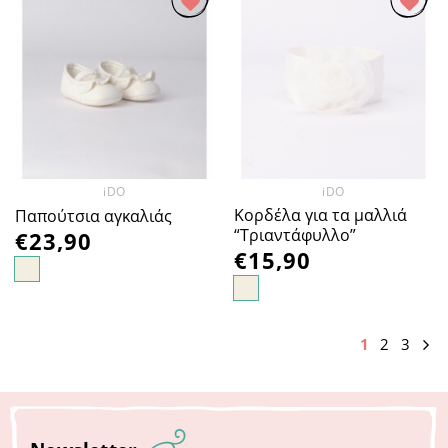
Προσθήκη
Προσθήκη
στα
στα
Αγαπημένα
Αγαπημένα
iDO
iDO
Κορδέλα για τα μαλλιά
Παπούτσια αγκαλιάς
“Τριαντάφυλλο”
€
23,90
€
15,90
1
2
3