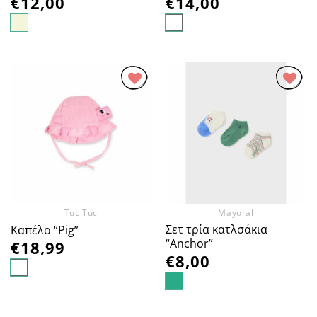
€
12,00
€
14,00
Προσθήκη
Προσθήκη
στα
στα
Αγαπημένα
Αγαπημένα
Tuc Tuc
Mayoral
Σετ τρία κατλσάκια
Καπέλο “Pig”
“Anchor”
€
18,99
€
8,00