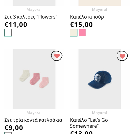
Mayoral
Mayoral
Σετ 3 κάλτσες “Flowers”
Καπέλο κιπούρ
€
11,00
€
15,00
Προσθήκη
Προσθήκη
στα
στα
Αγαπημένα
Αγαπημένα
Mayoral
Mayoral
Καπέλο “Let’s Go
Σετ τρία κοντά κατλσάκια
Somewhere”
€
9,00
€
13,00