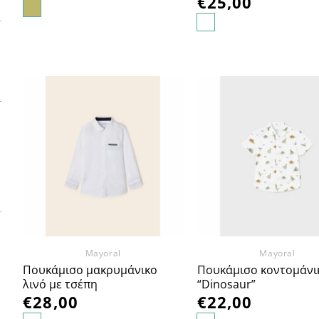
€
25,00
Προσθήκη
Πρ
στα
Αγαπημένα
Αγα
Mayoral
Mayoral
Πουκάμισο μακρυμάνικο
Πουκάμισο κοντομάνι
λινό με τσέπη
“Dinosaur”
€
28,00
€
22,00