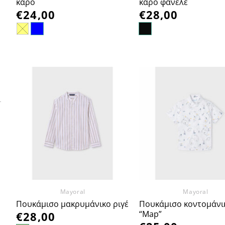
καρό
καρό φανελέ
€
24,00
€
28,00
Προσθήκη
Πρ
στα
Αγαπημένα
Αγα
Mayoral
Mayoral
Πουκάμισο κοντομάνι
Πουκάμισο μακρυμάνικο ριγέ
“Map”
€
28,00