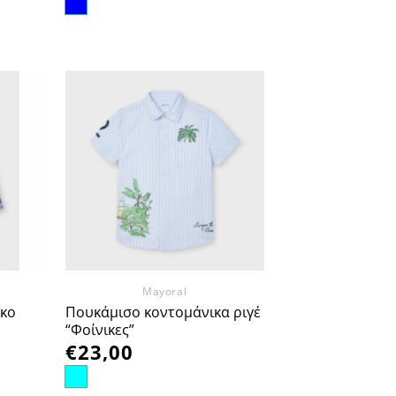
οσθήκη
Προσθήκη
στα
στα
πημένα
Αγαπημένα
Mayoral
κο
Πουκάμισο κοντομάνικα ριγέ
“Φοίνικες”
€
23,00