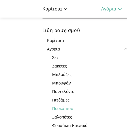
Skip
Κορίτσια
Αγόρια
to
Αρχική Σελίδα
/
Αγόρια
/
Πουκάμισα
content
Είδη ρουχισμού
Κορίτσια
Αγόρια
Σετ
Ζακέτες
Μπλούζες
Μπουφάν
Παντελόνια
Πιτζάμες
Πουκάμισα
Σαλοπέτες
Φορμάκια βρεφικά