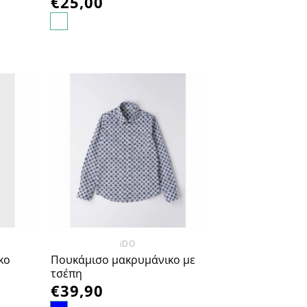
€
25,00
οσθήκη
Προσθήκη
στα
στα
πημένα
Αγαπημένα
iDO
κο
Πουκάμισο μακρυμάνικο με
τσέπη
€
39,90