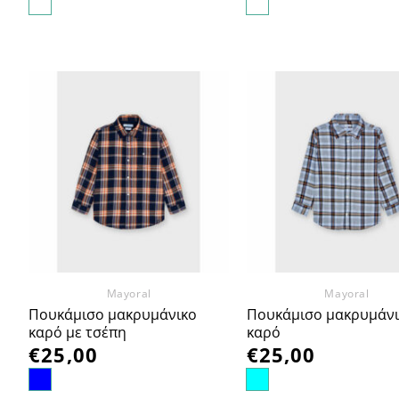
Προσθήκη
Πρ
στα
Αγαπημένα
Αγα
Mayoral
Mayoral
Πουκάμισο μακρυμάνικο
Πουκάμισο μακρυμάνι
καρό με τσέπη
καρό
€
25,00
€
25,00