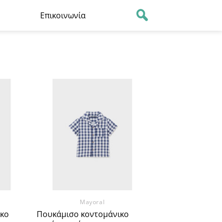
Επικοινωνία
οσθήκη
Προσθήκη
στα
στα
πημένα
Αγαπημένα
Mayoral
κο
Πουκάμισο κοντομάνικο