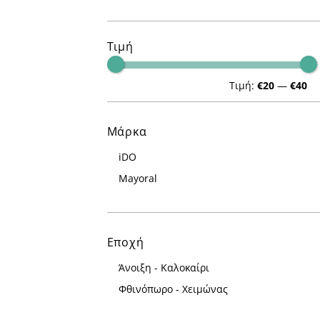
5 ετών
6 ετών
Τιμή
7 ετών
8 ετών
Τιμή:
€20
—
€40
16 ετών
Μάρκα
iDO
Mayoral
Εποχή
Άνοιξη - Καλοκαίρι
Φθινόπωρο - Χειμώνας