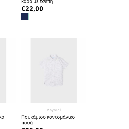
καρό με τσέπη
€
22,00
οσθήκη
Προσθήκη
στα
στα
πημένα
Αγαπημένα
Mayoral
κο
Πουκάμισο κοντομάνικο
πουά