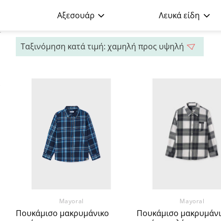
Αξεσουάρ
Λευκά είδη
Προσθήκη
Πρ
στα
Αγαπημένα
Αγα
Mayoral
Mayoral
Πουκάμισο μακρυμάνικο
Πουκάμισο μακρυμάνι