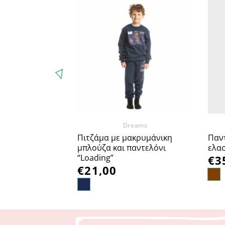
Προσθήκη
Προσθήκη
στα
στα
Αγαπημένα
Αγαπημένα
Joyce
Dreams
ικη μπλούζα με
Πιτζάμα με μακρυμάνικη
Παν
 φόρμα
μπλούζα και παντελόνι
ελασ
eak”
“Loading”
€
3
€
21,00