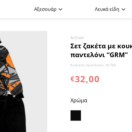
Αξεσουάρ
Λευκά είδη
και φόρμα παντελόνι “GRM”
Action
Σετ ζακέτα με κο
παντελόνι “GRM”
Προσθήκη
στα
Αγαπημένα
Κωδικός προϊόντος:
ACT66
32,00
€
Χρώμα