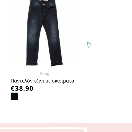
Προσθήκη
στα
Αγαπημένα
Gang
Παντελόν τζινι με σκισίματα
€
38,90