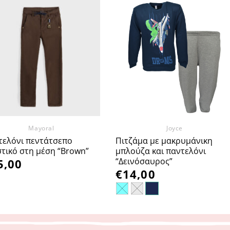
Προσθήκη
Προσθήκη
στα
στα
Αγαπημένα
Αγαπημένα
Mayoral
Joyce
τελόνι πεντάτσεπο
Πιτζάμα με μακρυμάνικη
τικό στη μέση “Brown”
μπλούζα και παντελόνι
“Δεινόσαυρος”
5,00
€
14,00