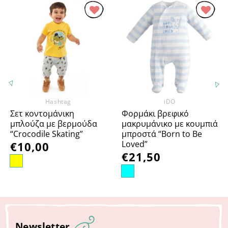
Προσθήκη
Προσθήκη
στα
στα
Αγαπημένα
Αγαπημένα
Hashtag
iDO
Σετ κοντομάνικη
Φορμάκι βρεφικό
μπλούζα με βερμούδα
μακρυμάνικο με κουμπιά
“Crocodile Skating”
μπροστά “Born to Be
Loved”
€
10,00
€
21,50
Newsletter