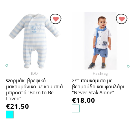
Προσθήκη
Προσθήκη
στα
στα
Αγαπημένα
Αγαπημένα
iDO
Hashtag
Φορμάκι βρεφικό
Σετ πουκάμισο με
μακρυμάνικο με κουμπιά
βερμούδα και φουλάρι
μπροστά “Born to Be
“Never Stak Alone”
Loved”
€
18,00
€
21,50